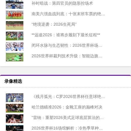
补时暗战：第四官员的隐形控场术
南美六强血战到底：十张末班车票的绝命冲刺
“绝境逆袭：2026生死局”
**远途2026：谁将步履刻下最长征程**
闭环水脉与生态韧性：2026世界杯场馆雨水循环系统的绿色重构
2026世界杯裁判技术升级：智能边旗角度传感系统的工程化落地方案
录像精选
《残月弧光：C罗2026世界杯任意球绝杀封神记》
哈兰德瞄准2026：金靴王座的巅峰对决
“雷纳：重塑2026美式足球底层算法的静默革命”
2026世界杯16场馆解析：冷热季草种动态切换策略与赛事适应性评估