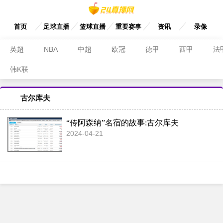
首页
足球直播
篮球直播
重要赛事
资讯
录像
英超
NBA
中超
欧冠
德甲
西甲
法
韩K联
古尔库夫
“传阿森纳”名宿的故事:古尔库夫
2024-04-21