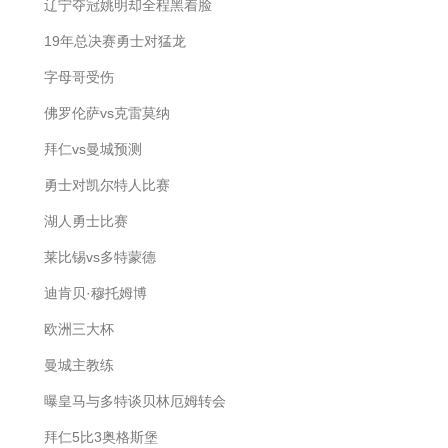
辽宁夺冠姚明却全程黑着脸
19年总决赛勇士对猛龙
字母哥受伤
佛罗伦萨vs克雷莫纳
拜仁vs曼城预测
勇士对凯尔特人比赛
湖人勇士比赛
莱比锡vs多特蒙德
迪肯贝·穆托姆博
欧洲三大杯
曼城主教练
曝皇马与多特谈贝林厄姆转会
拜仁5比3奥格斯堡